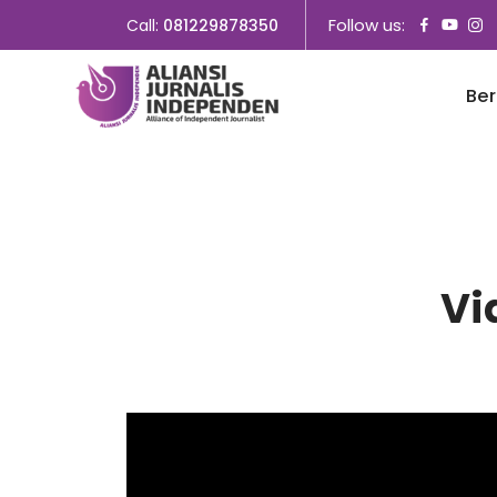
Follow us:
Call:
081229878350
Be
Vi