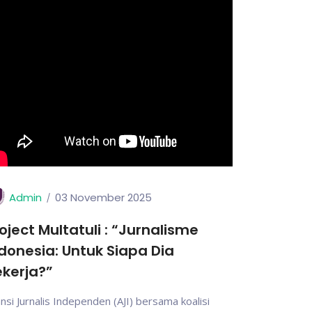
Admin
03 November 2025
oject Multatuli : “Jurnalisme
donesia: Untuk Siapa Dia
kerja?”
ansi Jurnalis Independen (AJI) bersama koalisi