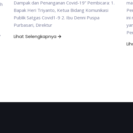
Dampak dan Penanganan Covid-19” Pembicara: 1.
mas
ah
Bapak Heri Triyanto, Ketua Bidang Komunikasi
Pen
Publik Satgas Covid1-9 2. Ibu Denni Puspa
in
Purbasari, Direktur
yan
Per
,
Lihat Selengkapnya
Li