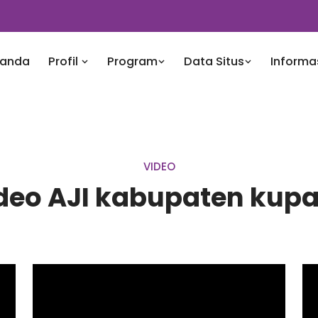
randa
Profil
Program
Data Situs
Informa
VIDEO
deo AJI kabupaten kup