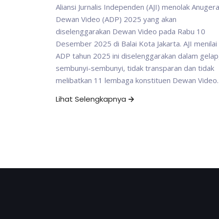
Aliansi Jurnalis Independen (AJI) menolak Anuger
Dewan Video (ADP) 2025 yang akan
diselenggarakan Dewan Video pada Rabu 10
Desember 2025 di Balai Kota Jakarta. AJI menilai
ADP tahun 2025 ini diselenggarakan dalam gelap
sembunyi-sembunyi, tidak transparan dan tidak
melibatkan 11 lembaga konstituen Dewan Video.
Lihat Selengkapnya